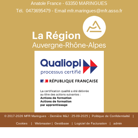
Anatole France - 63350 MARINGUES
Tél.
0473695479
- Email
mfr.maringues@mfr.asso.fr
© 2017-2026 MFR Maringues - Dernière MàJ : 25-09-2025 |
Politique de Confidentialité
|
Cookies
|
Webmaster
|
Gestibase
|
Logiciel de Facturation
|
admin