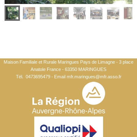
Maison Familiale et Rurale Maringues Pays de Limagne - 3 place
Anatole France - 63350 MARINGUES
Tél.
0473695479
- Email
mfr.maringues@mfr.asso.fr